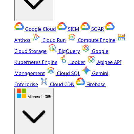
Google Cloud
SIEM
SOAR
Anthos
Cloud Run
Compute Engine
Cloud Storage
BigQuery
Google
Kubernetes Engine
Looker
Apigee API
Management
Cloud SQL
Gemini
Enterprise
Cloud CDN
Firebase
Microsoft 365