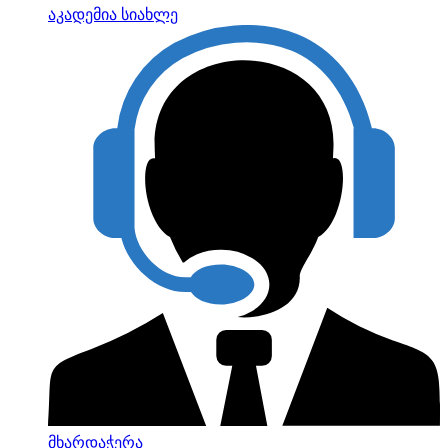
აკადემია
სიახლე
მხარდაჭერა