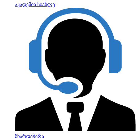
აკადემია
სიახლე
მხარდაჭერა