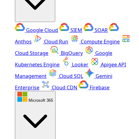
Google Cloud
SIEM
SOAR
Anthos
Cloud Run
Compute Engine
Cloud Storage
BigQuery
Google
Kubernetes Engine
Looker
Apigee API
Management
Cloud SQL
Gemini
Enterprise
Cloud CDN
Firebase
Microsoft 365