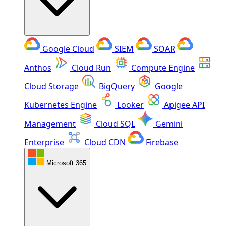
Google Cloud
SIEM
SOAR
Anthos
Cloud Run
Compute Engine
Cloud Storage
BigQuery
Google
Kubernetes Engine
Looker
Apigee API
Management
Cloud SQL
Gemini
Enterprise
Cloud CDN
Firebase
Microsoft 365