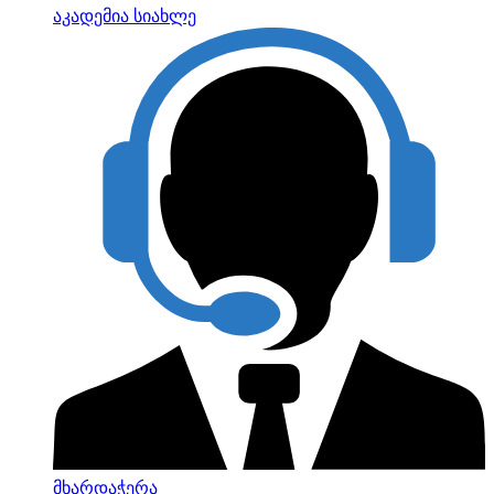
აკადემია
სიახლე
მხარდაჭერა