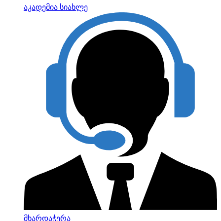
აკადემია
სიახლე
მხარდაჭერა