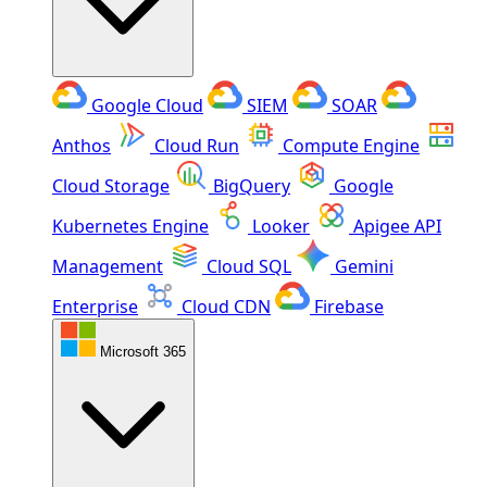
Google Cloud
SIEM
SOAR
Anthos
Cloud Run
Compute Engine
Cloud Storage
BigQuery
Google
Kubernetes Engine
Looker
Apigee API
Management
Cloud SQL
Gemini
Enterprise
Cloud CDN
Firebase
Microsoft 365