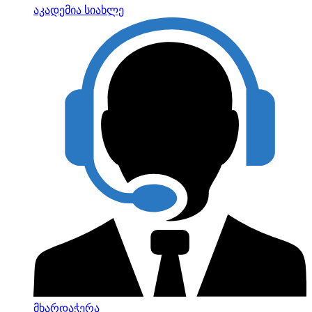
აკადემია
სიახლე
მხარდაჭერა