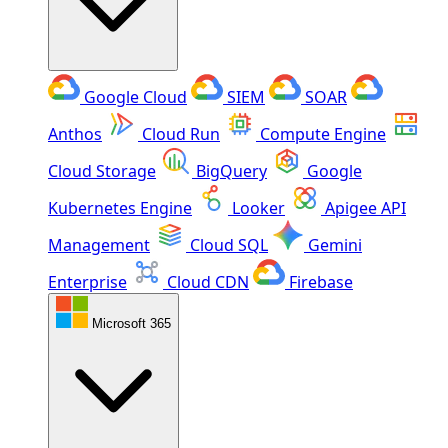
Google Cloud
SIEM
SOAR
Anthos
Cloud Run
Compute Engine
Cloud Storage
BigQuery
Google
Kubernetes Engine
Looker
Apigee API
Management
Cloud SQL
Gemini
Enterprise
Cloud CDN
Firebase
Microsoft 365