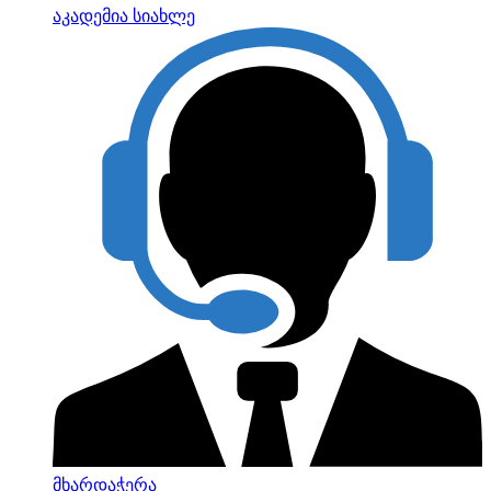
აკადემია
სიახლე
მხარდაჭერა