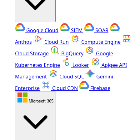
Google Cloud
SIEM
SOAR
Anthos
Cloud Run
Compute Engine
Cloud Storage
BigQuery
Google
Kubernetes Engine
Looker
Apigee API
Management
Cloud SQL
Gemini
Enterprise
Cloud CDN
Firebase
Microsoft 365