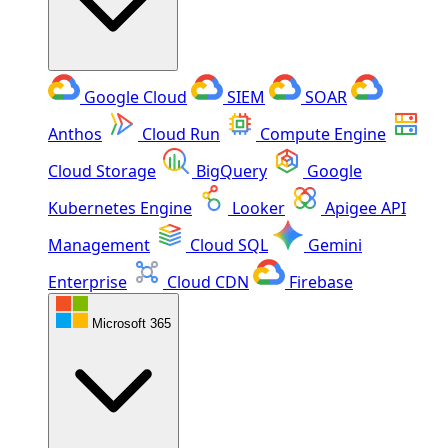
Google Cloud
SIEM
SOAR
Anthos
Cloud Run
Compute Engine
Cloud Storage
BigQuery
Google
Kubernetes Engine
Looker
Apigee API
Management
Cloud SQL
Gemini
Enterprise
Cloud CDN
Firebase
Microsoft 365