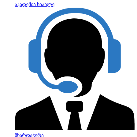
აკადემია
სიახლე
მხარდაჭერა