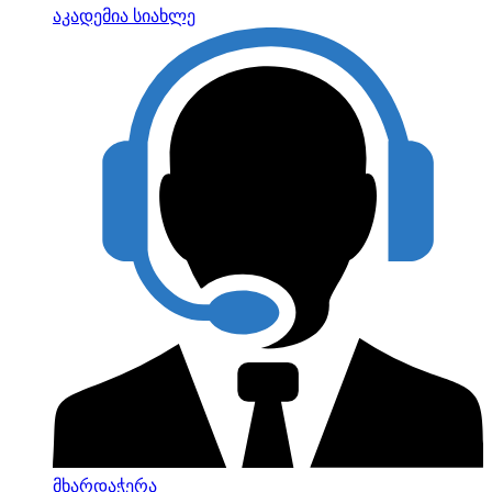
აკადემია
სიახლე
მხარდაჭერა