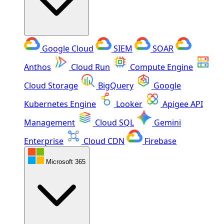
Google Cloud
SIEM
SOAR
Anthos
Cloud Run
Compute Engine
Cloud Storage
BigQuery
Google
Kubernetes Engine
Looker
Apigee API
Management
Cloud SQL
Gemini
Enterprise
Cloud CDN
Firebase
Microsoft 365