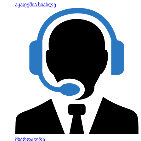
აკადემია
სიახლე
მხარდაჭერა