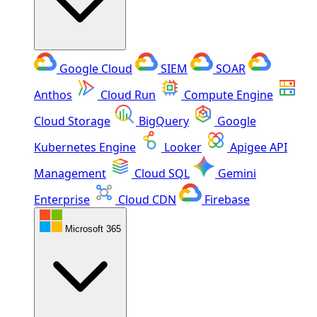
Google Cloud
SIEM
SOAR
Anthos
Cloud Run
Compute Engine
Cloud Storage
BigQuery
Google
Kubernetes Engine
Looker
Apigee API
Management
Cloud SQL
Gemini
Enterprise
Cloud CDN
Firebase
Microsoft 365