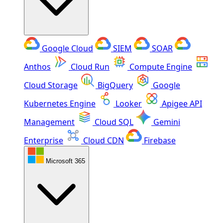
Google Cloud
SIEM
SOAR
Anthos
Cloud Run
Compute Engine
Cloud Storage
BigQuery
Google
Kubernetes Engine
Looker
Apigee API
Management
Cloud SQL
Gemini
Enterprise
Cloud CDN
Firebase
Microsoft 365