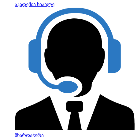
აკადემია
სიახლე
მხარდაჭერა